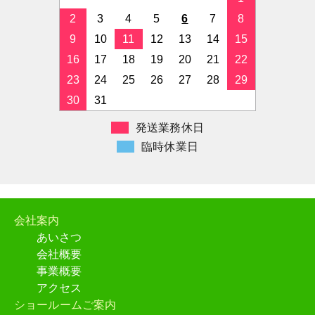
2
3
4
5
6
7
8
２つ折りパレットＡ・オフセット
版・50枚入り
9
10
11
12
13
14
15
３つ折りカラーパレットＢ
16
17
18
19
20
21
22
23
24
25
26
27
28
29
シーズンカラーパレットＣ・はが
30
31
き版
発送業務休日
メイクカード・はがき版
臨時休業日
２つ折りメイクパレット
セレクションカード・メイク
会社案内
あいさつ
セレクションカード・色相環
会社概要
事業概要
セレクションカード・メンズ
アクセス
ショールームご案内