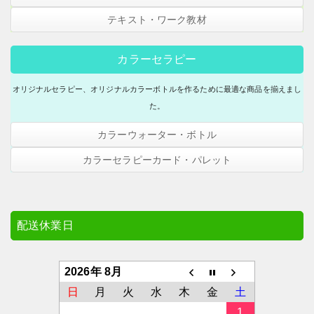
ックシート（イラスト付き）
１８色スウォッチカード
アドバイスシート・スタンダード
(B4サイズ版・A4サイズ版)
布製色名シール120色用
A4／A3パネルポスター・全31種
テキスト・ワーク教材
ショールームご案内
120色ドレーピングチェックシート
(10枚入)
120色ドレーピングチェックシート
アドバイスシート・メインシーズ
ン(B4サイズ版・A4サイズ版)
(10枚入)
カラーセラピー
アドバイスブック
東京ショールーム
アドバイスシート・アクセサリー
アドバイスブック
オリジナルセラピー、オリジナルカラーボトルを作るために最適な商品を揃えまし
(B4サイズ版)
はがき版ヘアメイクカラー
た。
神戸ショールーム
カラーボードＳ・キット
カラーウォーター・ボトル
スウォッチＣ３０・色見本帳
A4カラーボード・キット / 完成品
３原色キット
カラーセラピーカード・パレット
サイトについて
リングスウォッチ
２５色セラピーカード（2021/4/1
より20色から25色に仕様変更）
ファション＆メイクカラーワーク
３原色ボトル単品・スポイト瓶/詰
サイトマップ
シート(8枚入）
替瓶
アドバイスシート・スタンダード
配送休業日
(B4サイズ版・A4サイズ版)
プライバシーポリシー
アドバイスシート・メインシーズ
ン(B4サイズ版・A4サイズ版)
2026年 8月
日
月
火
水
木
金
土
２つ折りカラーパレットＡ
1