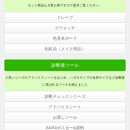
フォームからのご注文
セット商品も大変お得ですので是非ご覧ください。
ドレープ
メールからのご注文
120色ドレープ
スウォッチ
名入れサービスついて
スウォッチＣ３０・色見本帳
色見本ボード
32色ドレープ・スターターセット
カラーブックＷ
化粧品（メイク用品）
リングスウォッチ
お問い合わせ
メンズドレープ・12枚セット
パーソナルカラーリップ（口紅）
カラーボードＳ・キット
診断後ツール
スウォッチＦ・色見本帳
よくある質問
ベーシックカラードレープ
パーソナルカラーチーク
人気シリーズのアドバイスシートをはじめ、ハガキサイズや名刺サイズなど診断後
A4カラーボード・キット / 完成品
スウォッチミニ
に喜ばれるツールを揃えました
カタログ／資料請求
金銀ドレープ（ロック刺繍）
120色小布チップ
診断チェックシリーズ
スウォッチＢキット・色見本帳
ショールーム予約
診断用ケープ
２つ折り３２色ドレーピングチェ
アドバイスシート
ックシート（イラスト付き）
スウォッチＣ７２・色見本帳
アドバイスシート・メンズ
お渡しツール
お問合せ（全般）
ドレープケース
120色ドレーピングチェックシート
(10枚入)
２つ折り３２色ドレーピングチェ
A4/A3ポスター&資料