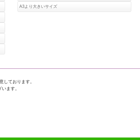
アドバイスシート・スタンダード(B4サイ
２つ折りメイクパレット
A3より大きいサイズ
アドバイスシート・メンズ
スウォッチＦ・色見本帳
ズ版・A4サイズ版)
２５色セラピーカード（2021/4/1より20
２つ折り３２色ドレーピングチェックシ
メイクカード・はがき版
色から25色に仕様変更）
カラーブックＷ
アドバイスシート・メインシーズン(B4サ
ート（イラスト付き）
120色ドレーピングチェックシート(10枚
スウォッチミニ
イズ版・A4サイズ版)
アドバイスブック
入)
カラーボードＳ・キット
アドバイスシート・アクセサリー(B4サイ
アドバイスシート・スタンダード(B4サイ
スウォッチＢキット・色見本帳
ズ版)
アドバイスシート・スタンダード(B4サイ
ズ版・A4サイズ版)
ズ版・A4サイズ版)
アドバイスシート・メインシーズン(B4サ
スウォッチＣ７２・色見本帳
アドバイスシート・メインシーズン(B4サ
イズ版・A4サイズ版)
イズ版・A4サイズ版)
A4／A3パネルポスター・全31種
意しております。
ざいます。