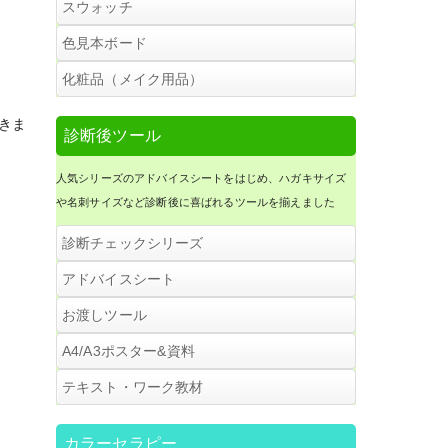
120色ドレープ
スウォッチ
スウォッチＣ３０・色見本帳
色見本ボード
32色ドレープ・スターターセット
カラーブックＷ
化粧品（メイク用品）
リングスウォッチ
メンズドレープ・12枚セット
パーソナルカラーリップ（口紅）
だきま
カラーボードＳ・キット
診断後ツール
スウォッチＦ・色見本帳
ベーシックカラードレープ
パーソナルカラーチーク
人気シリーズのアドバイスシートをはじめ、ハガキサイズ
A4カラーボード・キット / 完成品
スウォッチミニ
や名刺サイズなど診断後に喜ばれるツールを揃えました
金銀ドレープ（ロック刺繍）
120色小布チップ
診断チェックシリーズ
スウォッチＢキット・色見本帳
診断用ケープ
２つ折り３２色ドレーピングチェ
アドバイスシート
ックシート（イラスト付き）
スウォッチＣ７２・色見本帳
アドバイスシート・メンズ
お渡しツール
ドレープケース
120色ドレーピングチェックシート
(10枚入)
２つ折り３２色ドレーピングチェ
A4/A3ポスター&資料
ックシート（イラスト付き）
１８色スウォッチカード
アドバイスシート・スタンダード
(B4サイズ版・A4サイズ版)
布製色名シール120色用
A4／A3パネルポスター・全31種
テキスト・ワーク教材
120色ドレーピングチェックシート
(10枚入)
アドバイスシート・メインシーズ
120色ドレーピングチェックシート
ン(B4サイズ版・A4サイズ版)
(10枚入)
カラーセラピー