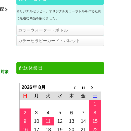
アドバイスブック
アドバイスシート・アクセサリー
アドバイスブック
手配を
オリジナルセラピー、オリジナルカラーボトルを作るため
(B4サイズ版)
はがき版ヘアメイクカラー
に最適な商品を揃えました。
カラーボードＳ・キット
カラーウォーター・ボトル
スウォッチＣ３０・色見本帳
A4カラーボード・キット / 完成品
３原色キット
カラーセラピーカード・パレット
リングスウォッチ
２５色セラピーカード（2021/4/1
より20色から25色に仕様変更）
ファション＆メイクカラーワーク
３原色ボトル単品・スポイト瓶/詰
シート(8枚入）
替瓶
アドバイスシート・スタンダード
配送休業日
(B4サイズ版・A4サイズ版)
を対象
アドバイスシート・メインシーズ
ン(B4サイズ版・A4サイズ版)
2026年 8月
日
月
火
水
木
金
土
２つ折りカラーパレットＡ
1
2
3
4
5
6
7
8
２つ折りパレットＡ・オフセット
版・50枚入り
9
10
11
12
13
14
15
３つ折りカラーパレットＢ
16
17
18
19
20
21
22