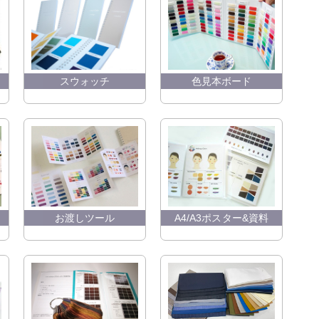
スウォッチ
色見本ボード
お渡しツール
A4/A3ポスター&資料