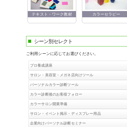
テキスト・ワーク教材
カラーセラピー
シーン別セレクト
ご利用シーンに応じてお選びください。
プロ養成講座
サロン・美容室・メガネ店向けツール
120色ドレーピングチェックシート(10枚
入)
パーソナルカラー診断ツール
はがき版ヘアメイクカラー
アドバイスブック
カラー診断後のお客様フォロー
120色ドレーピングチェックシート(10枚
32色ドレープ・スターターセット
入)
カラーサロン開業準備
120色ドレーピングチェックシート(10枚
120色ドレープ
120色ドレープ
入)
サロン・イベント掲示・ディスプレー用品
120色ドレーピングチェックシート(10枚
パーソナルカラーリップ（口紅）
アドバイスブック
入)
カラーブックＷ
企業向けパーソナル診断セミナー
カラーブックＷ
32色ドレープ・スターターセット