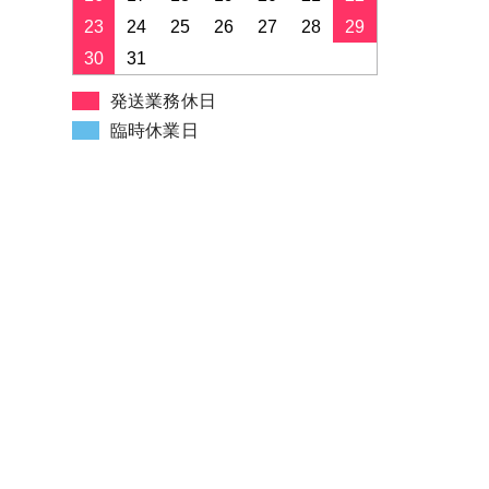
23
24
25
26
27
28
29
シーズンカラーパレットＣ・はが
30
31
き版
発送業務休日
メイクカード・はがき版
臨時休業日
２つ折りメイクパレット
セレクションカード・メイク
セレクションカード・色相環
セレクションカード・メンズ
セレクションカード・ヘアカラー