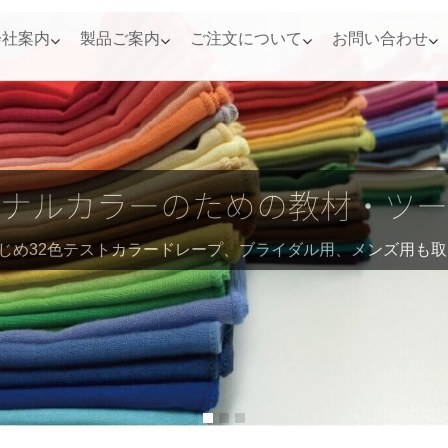
会社案内
製品ご案内
ご注文について
お問い合わせ
なカラー診断フォロー教材・ツ
Next
ルカラー診断後にお役に立てる教材・ツールを数多く取り揃え