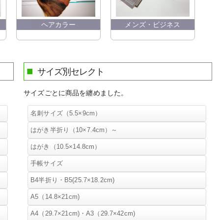
ヘアカラー
メンズ・ビジネス
サイズ別セレクト
サイズごとに商品を纏めました。
名刺サイズ（5.5×9cm）
はがき半折り（10×7.4cm）～
セレクションカード・メイク
はがき（10.5×14.8cm）
２つ折りカラーパレットＡ
セレクションカード・色相環
手帳サイズ
はがき版ヘアメイクカラー
２つ折りパレットＡ・オフセット版・50
B4半折り・B5(25.7×18.2cm)
スウォッチＣ３０・色見本帳
セレクションカード・メンズ
枚入り
１８色スウォッチカード
A5（14.8×21cm)
アドバイスシート・メンズ
３つ折りカラーパレットＢ
リングスウォッチ
セレクションカード・ヘアカラー
A4（29.7×21cm)・A3（29.7×42cm)
アドバイスシート・メンズ
シーズンカラーパレットＣ・はがき版