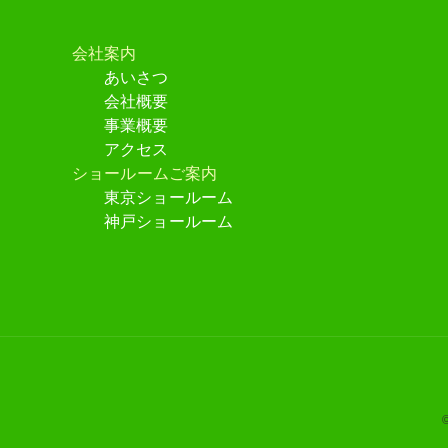
パーソナルカラーリップ（口紅）
セレクションカード・メンズ
２つ折りカラーパレットＡ
ファション＆メイクカラーワークシート
(8枚入）
セレクションカード・メンズ
会社案内
セレクションカード・ヘアカラー
パーソナルカラーチーク
セレクションカード・ヘアカラー
２つ折りパレットＡ・オフセット版・50
あいさつ
枚入り
セレクションカード・ヘアカラー
会社概要
３つ折りカラーパレットＢ
事業概要
アクセス
ショールームご案内
シーズンカラーパレットＣ・はがき版
東京ショールーム
神戸ショールーム
メイクカード・はがき版
２つ折りメイクパレット