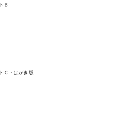
トＢ
トＣ・はがき版