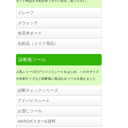
セット商品も大変お得ですので是非ご覧ください。
ドレープ
120色ドレープ
スウォッチ
スウォッチＣ３０・色見本帳
色見本ボード
32色ドレープ・スターターセット
カラーブックＷ
化粧品（メイク用品）
リングスウォッチ
メンズドレープ・12枚セット
パーソナルカラーリップ（口紅）
カラーボードＳ・キット
診断後ツール
スウォッチＦ・色見本帳
ベーシックカラードレープ
パーソナルカラーチーク
人気シリーズのアドバイスシートをはじめ、ハガキサイズ
A4カラーボード・キット / 完成品
スウォッチミニ
や名刺サイズなど診断後に喜ばれるツールを揃えました
金銀ドレープ（ロック刺繍）
120色小布チップ
診断チェックシリーズ
スウォッチＢキット・色見本帳
診断用ケープ
２つ折り３２色ドレーピングチェ
アドバイスシート
ックシート（イラスト付き）
スウォッチＣ７２・色見本帳
アドバイスシート・メンズ
お渡しツール
ドレープケース
120色ドレーピングチェックシート
(10枚入)
２つ折り３２色ドレーピングチェ
A4/A3ポスター&資料
ックシート（イラスト付き）
１８色スウォッチカード
アドバイスシート・スタンダード