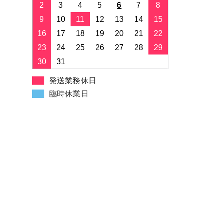
2
3
4
5
6
7
8
２つ折りパレットＡ・オフセット
版・50枚入り
9
10
11
12
13
14
15
３つ折りカラーパレットＢ
16
17
18
19
20
21
22
23
24
25
26
27
28
29
シーズンカラーパレットＣ・はが
30
31
き版
発送業務休日
メイクカード・はがき版
臨時休業日
２つ折りメイクパレット
セレクションカード・メイク
セレクションカード・色相環
セレクションカード・メンズ
セレクションカード・ヘアカラー