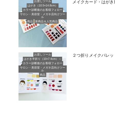
お渡しツール
メイクカード・はがき
はがき（10.5×14.8cm）
カラー診断後のお客様フォロー
サロン・美容室・メガネ店向けツー
ル
商品
新商品＆人気商品
お渡しツール
２つ折りメイクパレッ
はがき半折り（10×7.4cm）～
カラー診断後のお客様フォロー
サロン・美容室・メガネ店向けツー
ル
商品