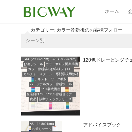
ホーム
カテゴリー:
カラー診断後のお客様フォロー
シーン別
A4（29.7×21cm)・A3（29.7×42cm)
120色ドレーピングチェ
お渡しツール
カラーサロン開業準備
カラー診断後のお客様フォロー
カルチャースクール・専門学校用教材
テキスト・ワーク教材
パーソナルカラー診断ツール
プロ養成講座
企業向けパーソナル診断セミナー
商品
診断チェックシリーズ
A5（14.8×21cm)
アドバイスブック
お渡しツール