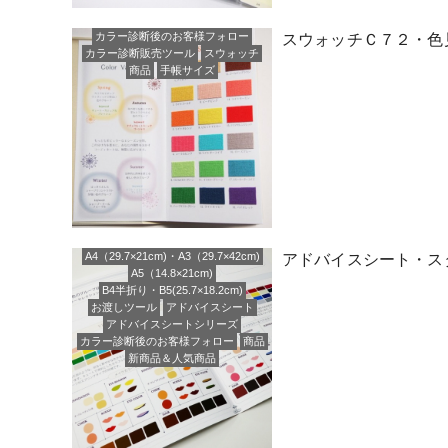
カラー診断後のお客様フォロー
スウォッチＣ７２・色
カラー診断販売ツール
スウォッチ
商品
手帳サイズ
A4（29.7×21cm)・A3（29.7×42cm)
アドバイスシート・スタ
A5（14.8×21cm)
B4半折り・B5(25.7×18.2cm)
お渡しツール
アドバイスシート
アドバイスシートシリーズ
カラー診断後のお客様フォロー
商品
新商品＆人気商品