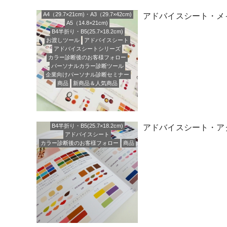
A4（29.7×21cm)・A3（29.7×42cm)
アドバイスシート・メイン
A5（14.8×21cm)
B4半折り・B5(25.7×18.2cm)
お渡しツール
アドバイスシート
アドバイスシートシリーズ
カラー診断後のお客様フォロー
パーソナルカラー診断ツール
企業向けパーソナル診断セミナー
商品
新商品＆人気商品
B4半折り・B5(25.7×18.2cm)
アドバイスシート・アク
アドバイスシート
カラー診断後のお客様フォロー
商品