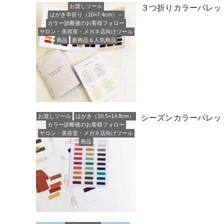
お渡しツール
３つ折りカラーパレッ
はがき半折り（10×7.4cm）～
カラー診断後のお客様フォロー
サロン・美容室・メガネ店向けツール
商品
新商品＆人気商品
お渡しツール
はがき（10.5×14.8cm）
シーズンカラーパレッ
カラー診断後のお客様フォロー
サロン・美容室・メガネ店向けツール
商品