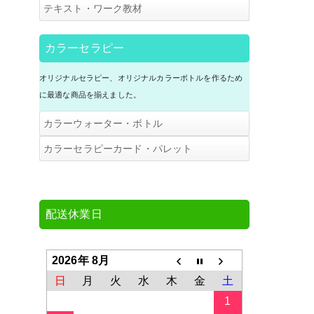
(B4サイズ版・A4サイズ版)
布製色名シール120色用
A4／A3パネルポスター・全31種
テキスト・ワーク教材
120色ドレーピングチェックシート
(10枚入)
アドバイスシート・メインシーズ
120色ドレーピングチェックシート
ン(B4サイズ版・A4サイズ版)
(10枚入)
カラーセラピー
アドバイスブック
アドバイスシート・アクセサリー
アドバイスブック
オリジナルセラピー、オリジナルカラーボトルを作るため
(B4サイズ版)
はがき版ヘアメイクカラー
に最適な商品を揃えました。
カラーボードＳ・キット
カラーウォーター・ボトル
スウォッチＣ３０・色見本帳
A4カラーボード・キット / 完成品
３原色キット
カラーセラピーカード・パレット
リングスウォッチ
２５色セラピーカード（2021/4/1
より20色から25色に仕様変更）
ファション＆メイクカラーワーク
３原色ボトル単品・スポイト瓶/詰
シート(8枚入）
替瓶
アドバイスシート・スタンダード
配送休業日
(B4サイズ版・A4サイズ版)
アドバイスシート・メインシーズ
ン(B4サイズ版・A4サイズ版)
2026年 8月
日
月
火
水
木
金
土
２つ折りカラーパレットＡ
1