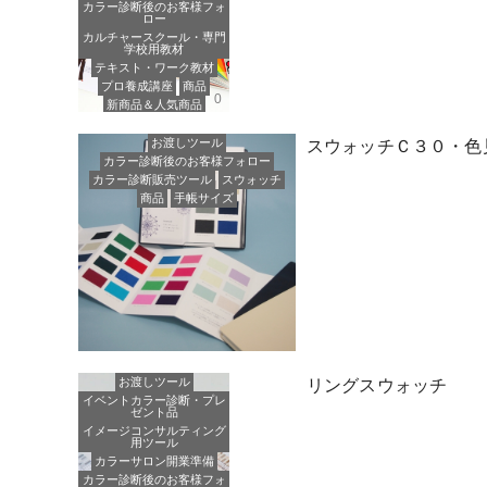
カラー診断後のお客様フォ
ロー
カルチャースクール・専門
学校用教材
テキスト・ワーク教材
プロ養成講座
商品
0
新商品＆人気商品
お渡しツール
スウォッチＣ３０・色
カラー診断後のお客様フォロー
カラー診断販売ツール
スウォッチ
商品
手帳サイズ
お渡しツール
リングスウォッチ
イベントカラー診断・プレ
ゼント品
イメージコンサルティング
用ツール
カラーサロン開業準備
カラー診断後のお客様フォ